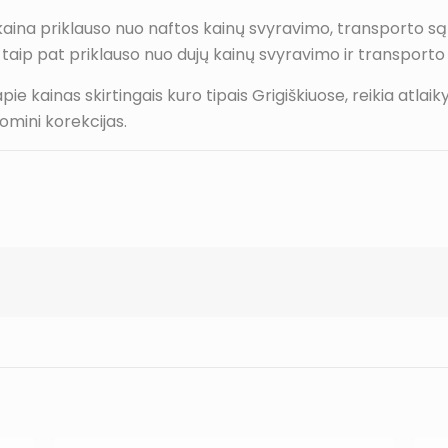
 kaina priklauso nuo naftos kainų svyravimo, transporto są
a taip pat priklauso nuo dujų kainų svyravimo ir transporto
 kainas skirtingais kuro tipais Grigiškiuose, reikia atlaikyt
omini korekcijas.