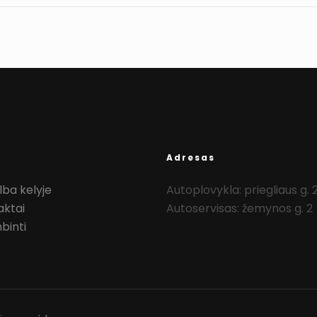
Adresas
ba kelyje
Autoplovykla: priegliaus g. 
aktai
Autoservisas: žemynos g. 2
binti