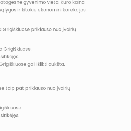
a patogesne gyvenimo vieta. Kuro kaina
sąlygos ir kitokie ekonomini korekcijos.
 Grigiškiuose priklauso nuo įvairių
a Grigiškiuose.
itikėjęs.
igiškiuose gali išlikti aukšta.
se taip pat priklauso nuo įvairių
igiškiuose.
itikėjęs.