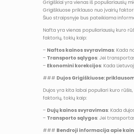
Grigiškiai yra vienas iš populiariausių
Grigiškiuose priklauso nuo įvairių fakto
Šiuo straipsnyje bus pateikiama informac
Nafta yra vienas populiariausių kuro rūš
faktorių, tokių kaip:
–
Naftos kainos svyravimas
: Kada na
–
Transporto sąlygos
: Jei transporta
–
Ekonomini korekcijos
: Kada Lietuvoj
###
Dujos Grigiškiuose: priklauso
Dujos yra kita labai populiari kuro rūšis
faktorių, tokių kaip:
–
Dujų kainos svyravimas
: Kada dujo
–
Transporto sąlygos
: Jei transporta
###
Bendroji informacija apie kain