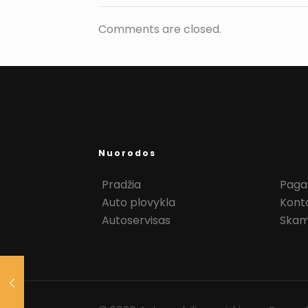
Comments are closed.
Nuorodos
Pradžia
Pagal
Auto plovykla
Kont
Autoservisas
Skam