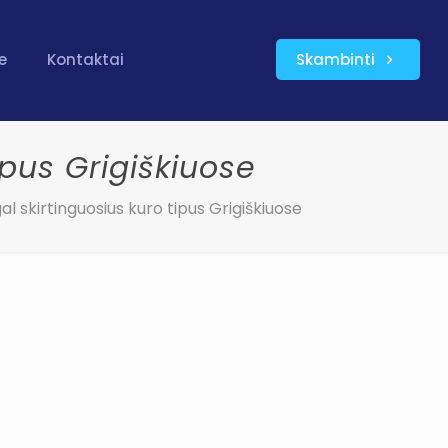
e
Kontaktai
Skambinti
ipus Grigiškiuose
l skirtinguosius kuro tipus Grigiškiuose