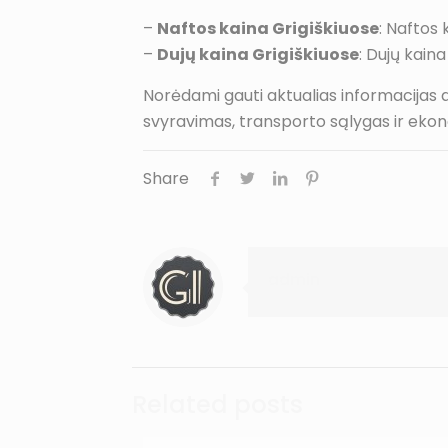
–
Naftos kaina Grigiškiuose
: Naftos
–
Dujų kaina Grigiškiuose
: Dujų kain
Norėdami gauti aktualias informacijas apie
svyravimas, transporto sąlygas ir ekon
Share
admin
Related posts