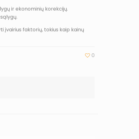
lygų ir ekonominių korekcijų.
 sąlygų.
i įvairius faktorių, tokius kaip kainų
0