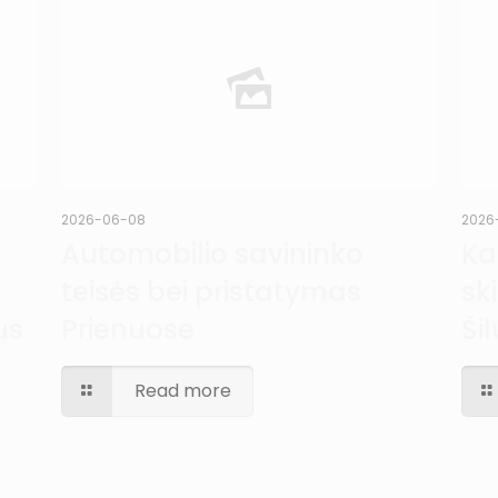
2026-06-08
2026
Automobilio savininko
Ka
teisės bei pristatymas
sk
us
Prienuose
Šil
Read more