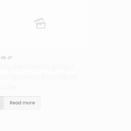
-05-27
inų vertinimas pagal
irtinguosius kuro tipus
utėje
Read more