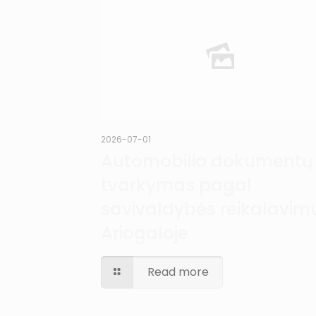
2026-07-01
Automobilio dokumentų
tvarkymas pagal
savivaldybės reikalavim
Ariogaloje
Read more