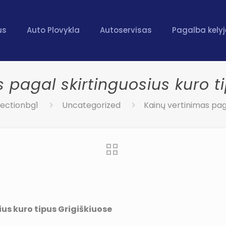
us
Auto Plovykla
Autoservisas
Pagalba kelyj
 pagal skirtinguosius kuro t
ectionbg1
Uncategorized
Kainų vertinimas paga
us kuro tipus Grigiškiuose