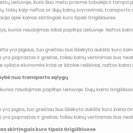
 miestų Lietuvoje, kuris šiuo metu prasme tobulėja ir tamp
rių, tokių kaip naftos ar dujų kainų svyravimas, transporto 
ija apie kainas skirtingais kuro tipais Grigiškiuose.
ys, kurios naudojimas labai paplitęs Lietuvoje. Naftos kaina
fta yra pigiaus, tuo greičiau bus išlaikyta aukštis kuro kain
s yra paprastas ir greitas, toliau kainų vertinimas bus neats
e vyksta ekonomini krizė ar kitokie reiškiniai, naftos kaina Gr
mybė nuo transporto sąlygų
, kurios naudojimas paplitęs Lietuvoje. Dujų kaina Grigiškiuo
s yra pigios, tuo greičiau bus išlaikyta aukštis kuro kaina Gr
s yra paprastas ir greitas, toliau kainų vertinimas bus neats
as skirtingais kuro tipais Grigiškiuose